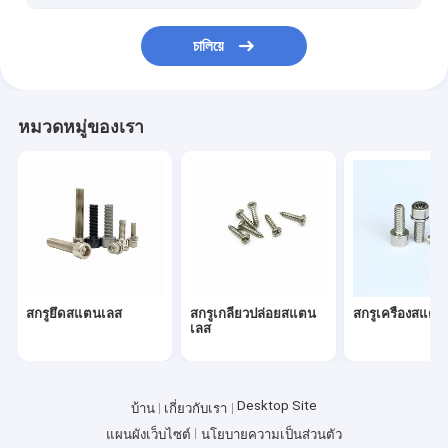
ชุดเครื่องมือขัด
চালিয়ে
ชิ้นส่วนเครื่องจักรกลึง CNC
น็อตดุมล้อ
หมวดหมู่ของเรา
สกรูยึดสแตนเลส
สกรูเกลียวปล่อยสแตน
สกรูเครื่องสแต
เลส
Desktop Site
บ้าน
เกี่ยวกับเรา
แผนผังเว็บไซต์
นโยบายความเป็นส่วนตัว