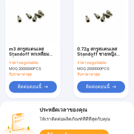
m3 สกรูสแตนเลส
0.72g สกรูสแตนเลส
Standoff หกเหลี่ยม
Standoff ชายหญิง
หยินหยาง ODM
เกลียวเย็นปลอม
ราคา:
negotiable
ราคา:
negotiable
Available
MOQ:
2000000PCS
MOQ:
2000000PCS
รับราคาล่าสุด
รับราคาล่าสุด
ติดต่อตอนนี้
ติดต่อตอนนี้
ประหยัดเวลาของคุณ
ให้เราติดต่อผลิตภัณฑ์ที่ดีที่สุดกับคุณ