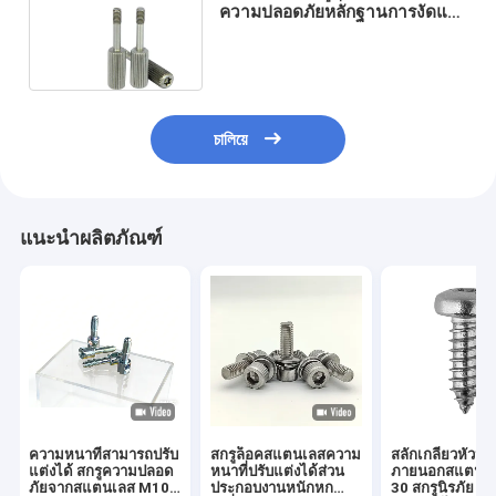
ความปลอดภัยหลักฐานการงัดแงะ
6 กลีบ Torx หัวพินกลาง
চালিয়ে
แนะนำผลิตภัณฑ์
ความหนาที่สามารถปรับ
สกรูล็อคสแตนเลสความ
สลักเกลียวหัวหก
แต่งได้ สกรูความปลอด
หนาที่ปรับแต่งได้ส่วน
ภายนอกสแตนเ
ภัยจากสแตนเลส M10
ประกอบงานหนักหก
30 สกรูนิรภัย 