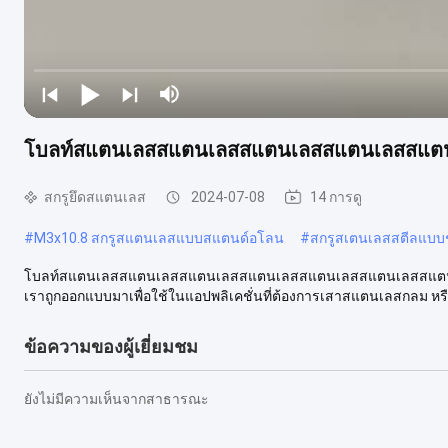
โบลท์สแตนเลสสแตนเลสสแตนเลสสแตนเลสสแต
สกรูยึดสแตนเลส
2024-07-08
14 การดู
#
M3x10.8 สกรูสแตนเลสแบบสแตนด์อโลน
#
สกรูสเตนเลสสตีลแบบช
โบลท์สแตนเลสสแตนเลสสแตนเลสสแตนเลสสแตนเลสสแตนเลสสแตนเล
เราถูกออกแบบมาเพื่อใช้ในแอปพลิเคชั่นที่ต้องการเสาสแตนเลสกลม หร
ข้อความของผู้เยี่ยมชม
ยังไม่มีความเห็นจากสาธารณะ